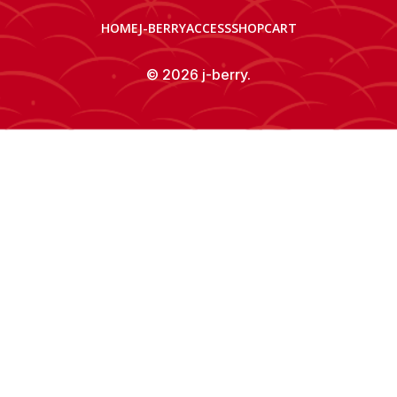
HOME
J-BERRY
ACCESS
SHOP
CART
© 2026 j-berry.